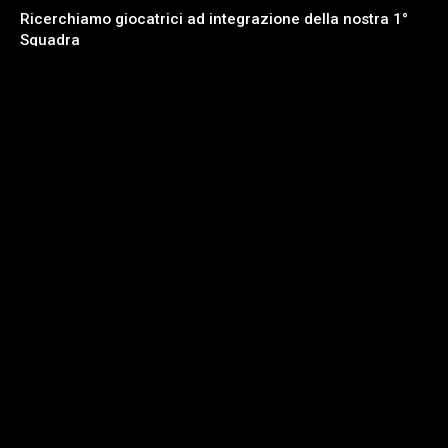
Ricerchiamo giocatrici ad integrazione della nostra 1°
Squadra
COME CONTATTARCI
Telefono: 339 5219016
Mail:
eticaludis@libero.it
Pec:
eticaludisasd@pec.it
Sede: Via Vanotto n° 3/c Valsamoggia Frazione
Crespellano (Bologna) P. Iva 03880141209
Campo di Gioco: Viale della Pace n° 2 Valsamoggia Fraz.
Monteveglio (Bo)