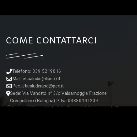
COME CONTATTARCI
Telefono: 339 5219016
Mail:
eticaludis@libero.it
Pec:
eticaludisasd@pec.it
Sede: Via Vanotto n° 3/c Valsamoggia Frazione
Crespellano (Bologna) P. Iva 03880141209
Campo di Gioco: Viale della Pace n° 2 Valsamoggia Fraz.
Monteveglio (Bo)