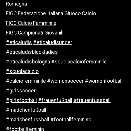
Romagna
FIGC Federazione Italiana Giuoco Calcio
FIGC Calcio Femminile
FIGC Campionati Giovanili
#eticaludis
#eticaludisunder
#eticaludisblackladies
#eticaludisbologna
#scuolacalciofemminile
#scuolacalcio
#calciofemminile
#womensoccer
#womenfootball
#girlssoccer
#girlsfootball
#frauenfußball
#frauenfussball
#mädchenfußball
#mädchenfussball
#footballfeminino
#footballfeminin