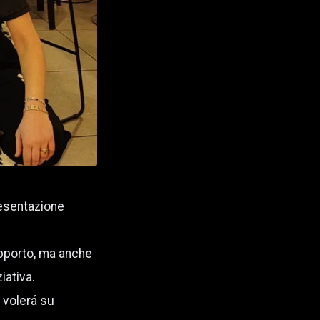
resentazione
upporto, ma anche
iativa.
 volerá su