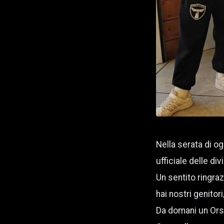
Nella serata di o
ufficiale delle d
Un sentito ringra
hai nostri genito
Da domani un Ors