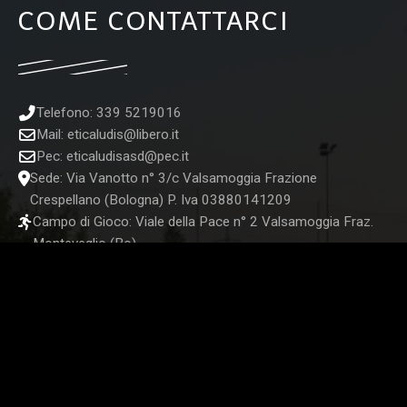
COME CONTATTARCI
Telefono: 339 5219016
Mail:
eticaludis@libero.it
Pec:
eticaludisasd@pec.it
Sede: Via Vanotto n° 3/c Valsamoggia Frazione
Crespellano (Bologna) P. Iva 03880141209
Campo di Gioco: Viale della Pace n° 2 Valsamoggia Fraz.
Monteveglio (Bo)
STORE UFFICIALE
SEGUICI SUI NOSTRI CANALI SOCIAL: