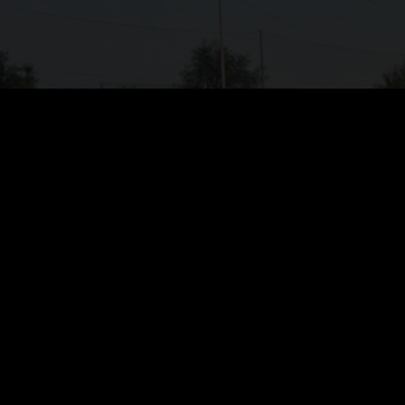
COME CONTATTARCI
Telefono: 339 5219016
Mail:
eticaludis@libero.it
Pec:
eticaludisasd@pec.it
Sede: Via Vanotto n° 3/c Valsamoggia Frazione Cre
03880141209
Campo di Gioco: Viale della Pace n° 2 Valsamoggia
STORE UFFICIALE