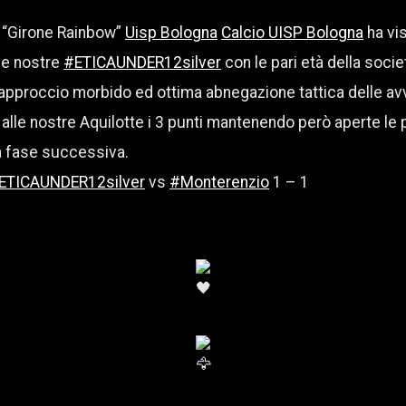
l “Girone Rainbow”
Uisp Bologna
Calcio UISP Bologna
ha vi
 le nostre
#ETICAUNDER12silver
con le pari età della soci
 approccio morbido ed ottima abnegazione tattica delle av
alle nostre Aquilotte i 3 punti mantenendo però aperte le p
la fase successiva.
ETICAUNDER12silver
vs
#Monterenzio
1 – 1