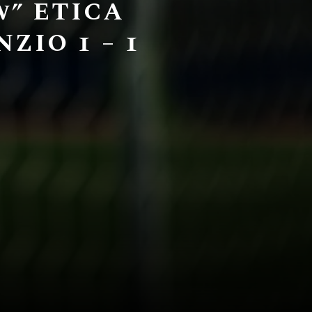
w” ETICA
ZIO 1 – 1