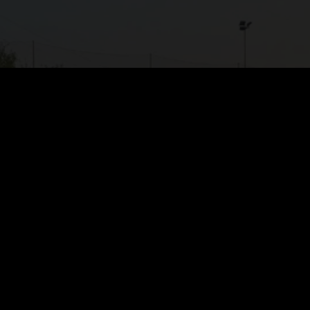
spellano (Bologna) P. Iva
 Fraz. Monteveglio (Bo)
Ho letto e accetto la 