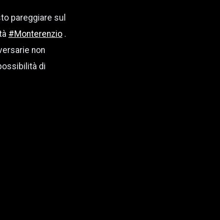
sto pareggiare sul
età
#Monterenzio
.
versarie non
ossibilità di