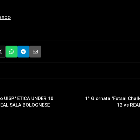
anco
no UISP" ETICA UNDER 10
1° Giornata "Futsal Cha
REAL SALA BOLOGNESE
12 vs RE