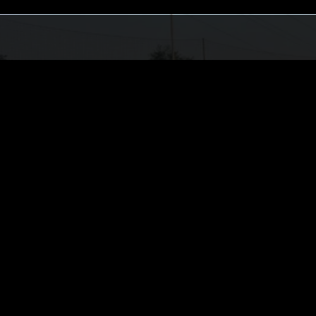
COME CONTATTARCI
Telefono: 339 5219016
Mail:
eticaludis@libero.it
Pec:
eticaludisasd@pec.it
Sede: Via Vanotto n° 3/c Valsamoggia Frazione Cre
03880141209
Campo di Gioco: Viale della Pace n° 2 Valsamoggia
STORE UFFICIALE