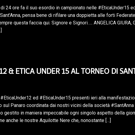
di 24 ore fa il suo esordio in campionato nelle #EticaUnder15 ed 
Sant’Anna, pensa bene di rifilare una doppietta alle forti Federat
pre questa faccia qui. Signore e Signori….. ANGELICA GIURA, 
]
12 & ETICA UNDER 15 AL TORNEO DI SAN
 #EticaUnder12 ed #EticaUnder15 presenti ieri alla manifestazio
sul Panaro coordinata dai nostri vicini della società #SantAnna .
o gestito in maniera impeccabile ogni singolo aspetto della gio
 anche le nostre Aquilotte Nere che, nonostante […]