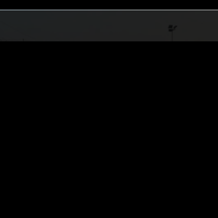
spellano (Bologna) P. Iva
 Fraz. Monteveglio (Bo)
Ho letto e accetto la 