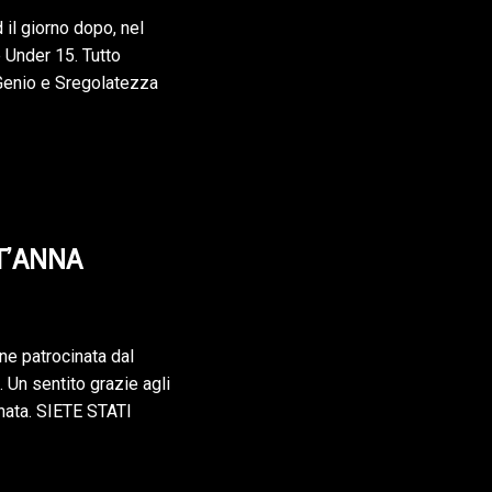
il giorno dopo, nel
e Under 15. Tutto
Genio e Sregolatezza
T’ANNA
ne patrocinata dal
 Un sentito grazie agli
rnata. SIETE STATI