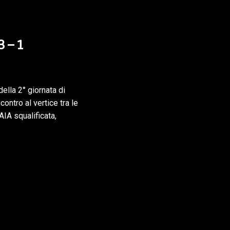
 – 1
lla 2° giornata di
ntro al vertice tra le
IA squalificata,