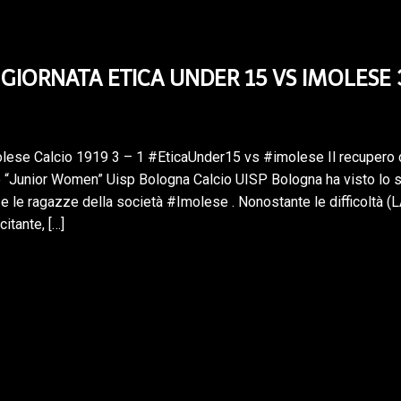
GIORNATA ETICA UNDER 15 VS IMOLESE 3
olese Calcio 1919 3 – 1 #EticaUnder15 vs #imolese Il recupero de
“Junior Women” Uisp Bologna Calcio UISP Bologna ha visto lo sco
 le ragazze della società #Imolese . Nonostante le difficoltà (LA
itante, […]