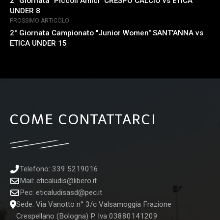
2° Giornata "Piccoli Amici" CRESPO CALCIO vs ETICA
UNDER 8
PROSSIMO ARTICOLO
2° Giornata Campionato "Junior Women" SANT'ANNA vs
ETICA UNDER 15
COME CONTATTARCI
Telefono: 339 5219016
Mail:
eticaludis@libero.it
Pec:
eticaludisasd@pec.it
Sede: Via Vanotto n° 3/c Valsamoggia Frazione
Crespellano (Bologna) P. Iva 03880141209