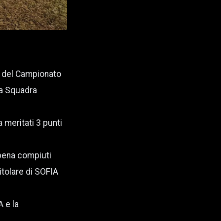
ta del Campionato
ma Squadra
 meritati 3 punti
ppena compiuti
itolare di SOFIA
 e la