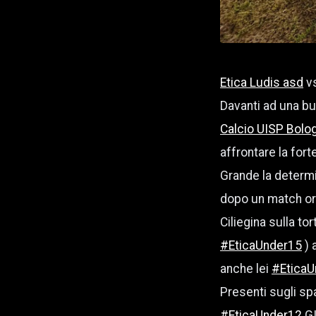
Etica Ludis asd
v
Davanti ad una bu
Calcio UISP Bolo
affrontare la for
Grande la determi
dopo un match or
Ciliegina sulla t
#EticaUnder15
) 
anche lei
#EticaU
Presenti sugli sp
#EticaUnder12
GI