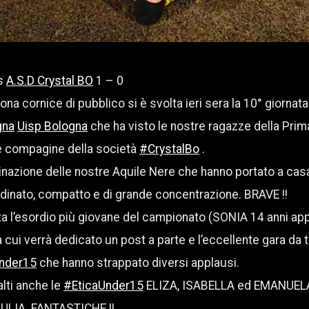
s
A.S.D Crystal BO
1 – 0
ona cornice di pubblico si è svolta ieri sera la 10° giorna
gna
Uisp Bologna
che ha visto le nostre ragazze della Pri
te compagine della società
#CrystalBo
.
nazione delle nostre Aquile Nere che hanno portato a casa
dinato, compatto e di grande concentrazione. BRAVE !!
orta l’esordio più giovane del campionato (SONIA 14 anni a
a cui verrà dedicato un post a parte e l’eccellente gara da t
nder15
che hanno strappato diversi applausi.
alti anche le
#EticaUnder15
ELIZA, ISABELLA ed EMANUELA
ULIA. FANTASTICHE !!